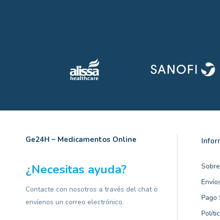
Ge24H – Medicamentos Online
Info
¿Necesitas ayuda?
Sobre
Envío
Contacte con nosotros a través del chat o
Pago 
envíenos un correo electrónico.
Políti