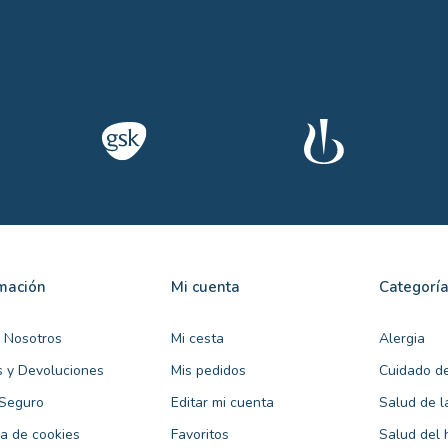
rmación
Mi cuenta
Categorí
 Nosotros
Mi cesta
Alergia
s y Devoluciones
Mis pedidos
Cuidado de
Seguro
Editar mi cuenta
Salud de l
ca de cookies
Favoritos
Salud del