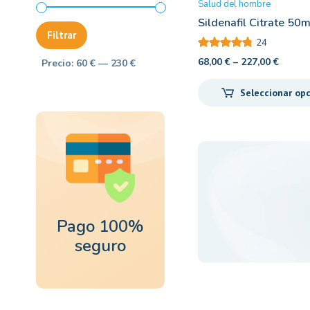
Salud del hombre
Sildenafil Citrate 50
Precio
Precio
Filtrar
mínimo
máximo
24
68,00
€
–
227,00
€
Precio:
60 €
—
230 €
Seleccionar op
Pago 100%
seguro