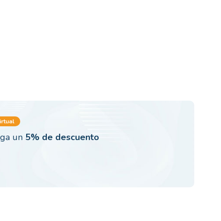
rtual
nga un
5% de descuento