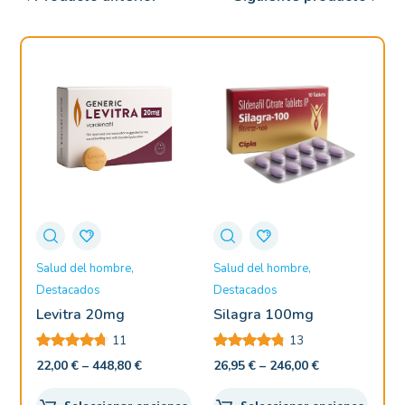
Salud del hombre
Salud del hombre
Sa
Destacados
Destacados
De
Levitra 20mg
Silagra 100mg
Ta
11
13
22,00
€
–
448,80
€
26,95
€
–
246,00
€
51