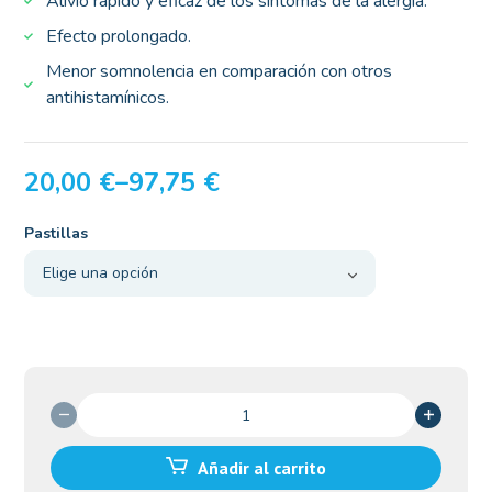
Alivio rápido y eficaz de los síntomas de la alergia.
Efecto prolongado.
Menor somnolencia en comparación con otros
antihistamínicos.
20,00
€
–
97,75
€
Pastillas
Zyrtec
10mg
cantidad
Añadir al carrito