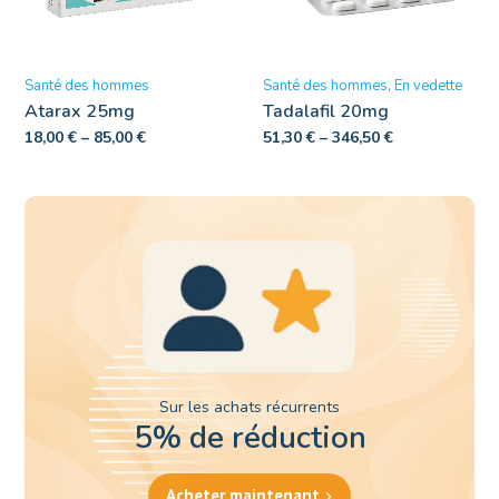
Santé des hommes
Santé des hommes
En vedette
Atarax 25mg
Tadalafil 20mg
18,00
€
–
85,00
€
51,30
€
–
346,50
€
Sur les achats récurrents
5% de réduction
Acheter maintenant