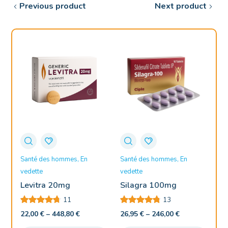
Previous product
Next product
Santé des hommes
En
Santé des hommes
En
Sa
vedette
vedette
Ka
5
Levitra 20mg
Silagra 100mg
11
13
22
22,00
€
–
448,80
€
26,95
€
–
246,00
€