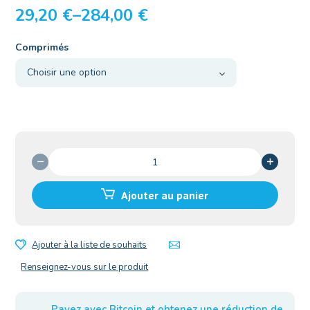
29,20
€
–
284,00
€
Comprimés
quantité
de
Caverta
Ajouter au panier
100mg
Ajouter à la liste de souhaits
Renseignez-vous sur le produit
Payez avec Bitcoin et obtenez une réduction de